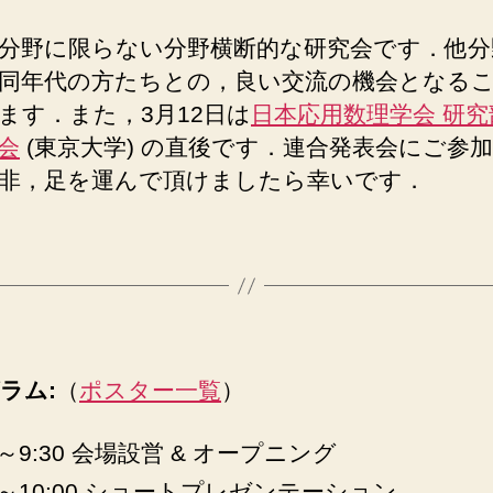
分野に限らない分野横断的な研究会です．他分
同年代の方たちとの，良い交流の機会となる
ます．また，3月12日は
日本応用数理学会 研究
会
(東京大学) の直後です．連合発表会にご参
非，足を運んで頂けましたら幸いです．
ラム:
（
ポスター一覧
）
0～9:30 会場設営 & オープニング
30～10:00 ショートプレゼンテーション