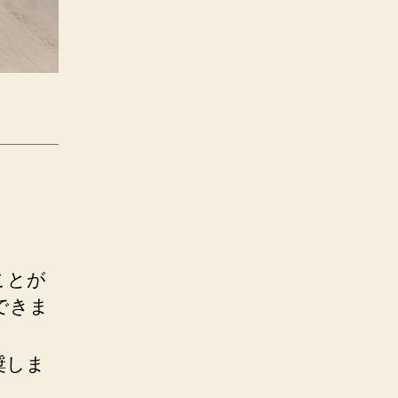
ことが
できま
奨しま
．