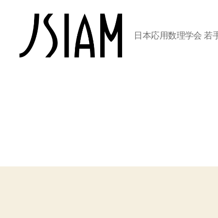
日本応用数理学会 若
日
本
応
用
数
理
学
会
若
手
の
会