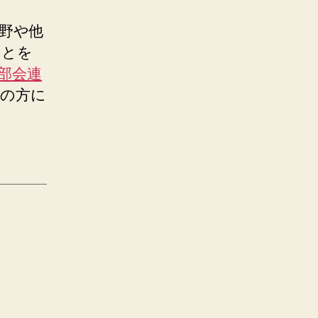
野や他
ことを
部会連
加の方に