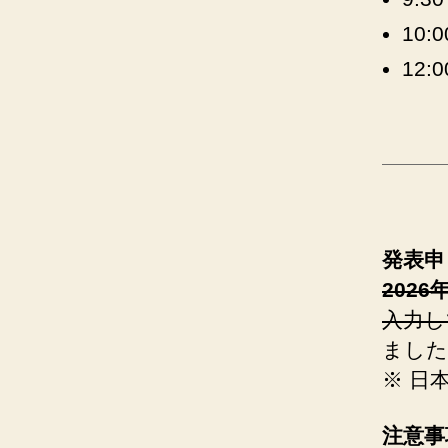
10
12:
発表申
2026
入力し
ました
※ 日
注意事