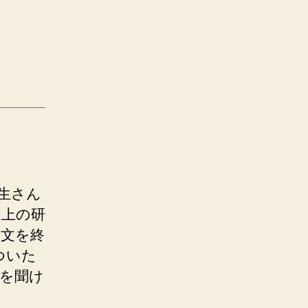
生さん
途上の研
論文を終
ついた
を聞け