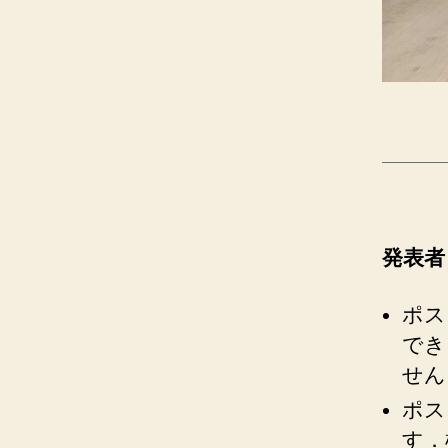
発表者
ポス
でき
せん
ポス
す．