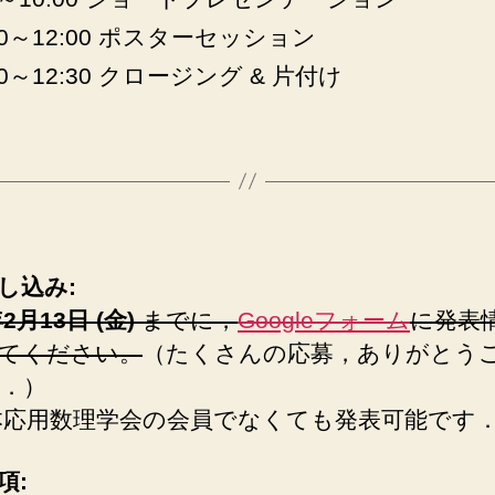
:00～12:00 ポスターセッション
00～12:30 クロージング & 片付け
し込み:
年2月13日 (金)
までに，
Googleフォーム
に発表
てください。
（たくさんの応募，ありがとう
．）
本応用数理学会の会員でなくても発表可能です
項: